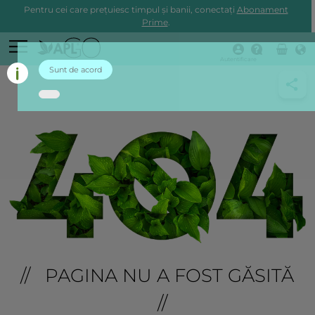
Pentru cei care prețuiesc timpul și banii, conectați
Abonament
Prime
.
Autentificare
Sunt de acord
// PAGINA NU A FOST GĂSITĂ
//