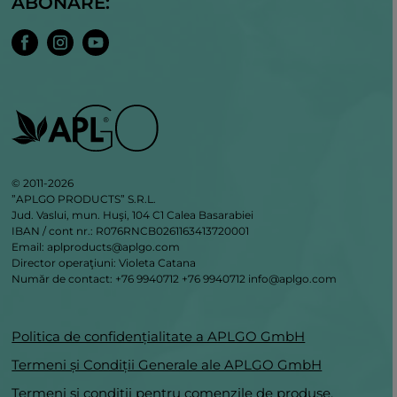
ABONARE:
© 2011-2026
”APLGO PRODUCTS” S.R.L.
Jud. Vaslui, mun. Huşi, 104 C1 Calea Basarabiei
IBAN / cont nr.: R076RNCB0261163413720001
Email: aplproducts@aplgo.com
Director operaţiuni: Violeta Сatana
Număr de contact: +76 9940712
+76 9940712
info@aplgo.com
Politica de confidențialitate a APLGO GmbH
Termeni și Condiții Generale ale APLGO GmbH
Termeni și condiții pentru comenzile de produse,