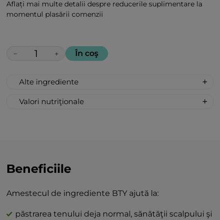
Aflați mai multe detalii despre reducerile suplimentare la
momentul plasării comenzii
În coş
−
+
Alte ingrediente
100% Naturale, Non-sintetice: melasă,
Valori nutriţionale
zahăr de sfeclă, acidifiant-acid citric din
Valoarea nutritivă per 100g:
lămâie, arome «Ceai verde mate»,
Valoarea energetică 368 kcal / 1540 kJ;
«Сăpșuni».
Grăsimi 0 g
Acid gras nesaturat 0 g
Carbohidraţi 92 g
Beneficiile
Zahăr 78 g
(inclusiv zaharoză) 40 g
Amestecul de ingrediente BTY ajută la:
Proteine 0 g
Sare 0 g
păstrarea tenului deja normal, sănătăţii scalpului şi