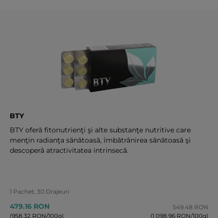
BTY
BTY oferă fitonutrienţi şi alte substanţe nutritive care
menţin radianţa sănătoasă, îmbătrânirea sănătoasă şi
descoperă atractivitatea intrinsecă.
1 Pachet, 30 Drajeuri
479.16 RON
549.48 RON
(958.32 RON/100g)
(1 098.96 RON/100g)