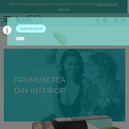
Pentru cei care prețuiesc timpul și banii, conectați
Abonament
Prime
.
Autentificare
Sunt de acord
înapoi
FRUMUSEȚEA
DIN INTERIOR