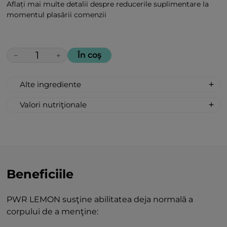
Aflați mai multe detalii despre reducerile suplimentare la
momentul plasării comenzii
În coş
−
+
Alte ingrediente
100% Naturale, Non-sintetice: melasă,
Valori nutriţionale
zahăr de sfeclă, acidifiant-acid citric din
Valoarea nutritivă per 100g:
lămâie, aromă «Lămâie», colorant
Valoarea energetică 368 kcal / 1540 kJ;
alimentar- curcumină.
Grăsimi 0 g
Acid gras nesaturat 0 g
Carbohidraţi 92 g
Beneficiile
Zahăr 78 g
(inclusiv zaharoză) 40 g
PWR LEMON susţine abilitatea deja normală a
Proteine 0 g
Sare 0 g
corpului de a menţine: