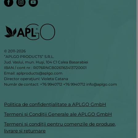
© 2011-2026
”APLGO PRODUCTS” S.R.L.
Jud. Vaslui, mun. Huşi, 104 C1 Calea Basarabiei
IBAN / cont nr.: R076RNCB0261163413720001
Email: aplproducts@aplgo.com
Director operaţiuni: Violeta Сatana
Număr de contact: +76 9940712
+76 9940712
info@aplgo.com
Politica de confidențialitate a APLGO GmbH
Termeni și Condiții Generale ale APLGO GmbH
Termeni și condiții pentru comenzile de produse,
livrare și returnare