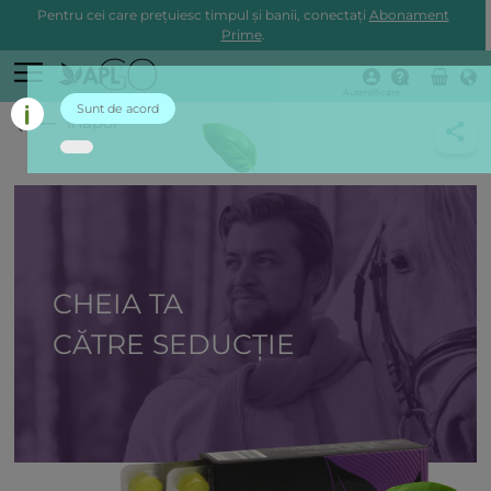
Pentru cei care prețuiesc timpul și banii, conectați
Abonament
Prime
.
Autentificare
Sunt de acord
înapoi
CHEIA TA
CĂTRE SEDUCȚIE