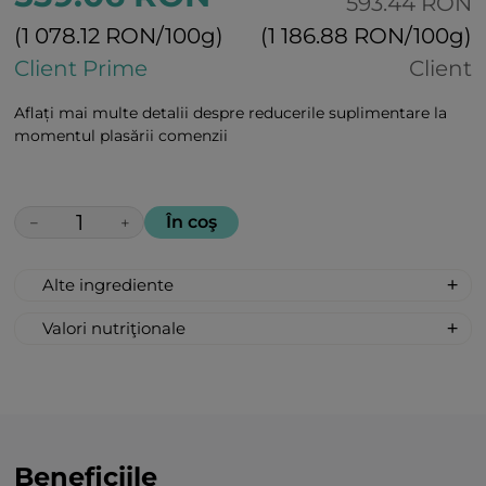
593.44 RON
(1 078.12 RON/100g)
(1 186.88 RON/100g)
Client Prime
Client
Aflați mai multe detalii despre reducerile suplimentare la
momentul plasării comenzii
În coş
−
+
Alte ingrediente
Picolinat de crom, vitaminele grupei b (b1
Valori nutriţionale
- tiamină, b2 - ribovlavină, b3 - niacină, b6),
Valoarea nutritivă per 100g:
rădăcina de ghimbir, fructe de garcinia,
Valoarea energetică 368 kcal / 1540 kJ;
alge brune, rădăcina de turmeric, frunze
Grăsimi 0 g
de moringa, suc din frunze de aloe,
Acid gras nesaturat 0 g
psillium (semințe de pătlagină), semințe
Carbohidraţi 92 g
de in, semințe de orz, extract de roșii,
Beneficiile