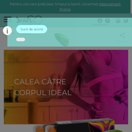
Pentru cei care prețuiesc timpul și banii, conectați
Abonament
Prime
.
Autentificare
Sunt de acord
înapoi
CALEA CĂTRE
CORPUL IDEAL