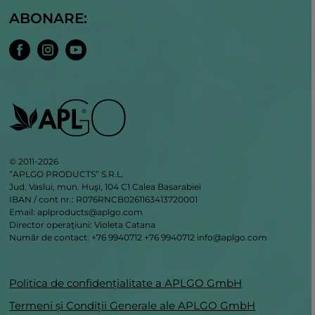
ABONARE:
© 2011-2026
”APLGO PRODUCTS” S.R.L.
Jud. Vaslui, mun. Huşi, 104 C1 Calea Basarabiei
IBAN / cont nr.: R076RNCB0261163413720001
Email: aplproducts@aplgo.com
Director operaţiuni: Violeta Сatana
Număr de contact: +76 9940712
+76 9940712
info@aplgo.com
Politica de confidențialitate a APLGO GmbH
Termeni și Condiții Generale ale APLGO GmbH