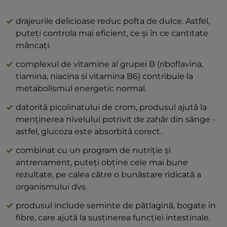
Zahăr 78 g
extract de sfeclă, ardei iute
(inclusiv zaharoză) 40 g
drajeurile delicioase reduc pofta de dulce. Astfel,
Proteine 0 g
Sare 0 g
puteți controla mai eficient, ce și în ce cantitate
mâncați.
complexul de vitamine al grupei B (riboflavina,
tiamina, niacina si vitamina B6) contribuie la
metabolismul energetic normal.
datorită picolinatului de crom, produsul ajută la
menținerea nivelului potrivit de zahăr din sânge -
astfel, glucoza este absorbită corect.
combinat cu un program de nutriție și
antrenament, puteți obține cele mai bune
rezultate, pe calea către o bunăstare ridicată a
organismului dvs.
produsul include seminte de pătlagină, bogate in
fibre, care ajută la susținerea funcției intestinale.