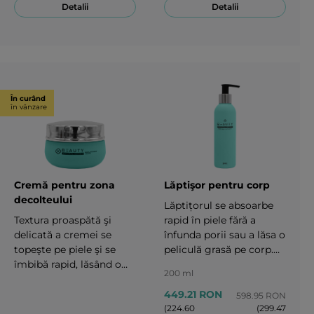
reînnoită.100 ml
confort la propriul
Detalii
Detalii
domiciliu. Veţi simţi o
netezire notabilă şi
revitalizare în decursul a
cincisprezece minute de
la aplicare.50 ml
În curând
în vânzare
Cremă pentru zona
Lăptişor pentru corp
decolteului
Lăptițorul se absoarbe
Textura proaspătă şi
rapid în piele fără a
delicată a cremei se
înfunda porii sau a lăsa o
topeşte pe piele şi se
peliculă grasă pe corp.
îmbibă rapid, lăsând o
Redă elasticitatea pielii
200 ml
senzaţie de netezire şi
corpului, face pielea
elasticitate în zona
mătăsoasă, protejează
449.21 RON
598.95 RON
decolteului. 50 ml
împotriva îmbătrânirii
(224.60
(299.47