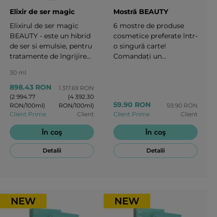
Elixir de ser magic
Mostră BEAUTY
Elixirul de ser magic
6 mostre de produse
BEAUTY - este un hibrid
cosmetice preferate într-
de ser si emulsie, pentru
o singură carte!
tratamente de îngrijire
Comandați un
rapidă și intensivă. Este
instrument nou chiar
30 ml
eficient ca un ser, ușor
acum și construiți-vă
ca o emulsie, confortabil
afacerea frumos și ușor.
898.43 RON
1 317.69 RON
ca o cremă. Reține
(2 994.77
(4 392.30
59.90 RON
RON/100ml)
RON/100ml)
59.90 RON
umezeala în toate
Client Prime
Client
Client Prime
Client
straturile pielii,
restabilește cimentul
În coş
În coş
intercelular.Serul
„împinge ridurile” și
Detalii
Detalii
creează cadrul interior al
pielii, oferă un efect
puternic anti-
îmbătrânire, întărind
matricea extracelulară și
NEW
NEW
afectând toate