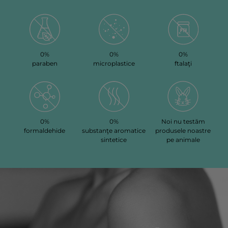
0%
0%
0%
paraben
microplastice
ftalaţi
0%
0%
Noi nu testăm
formaldehide
substanţe aromatice
produsele noastre
sintetice
pe animale