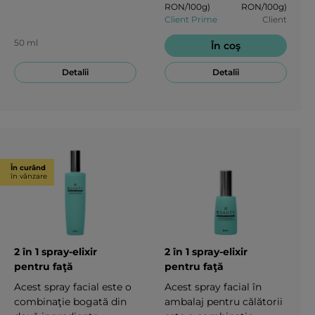
RON/100g)
RON/100g)
celulare și ofilării.200 ml
Client Prime
Client
50 ml
În coş
Detalii
Detalii
În curând
în vânzare
2 în 1 spray-elixir
2 în 1 spray-elixir
pentru faţă
pentru faţă
Acest spray facial este o
Acest spray facial în
combinaţie bogată din
ambalaj pentru călătorii