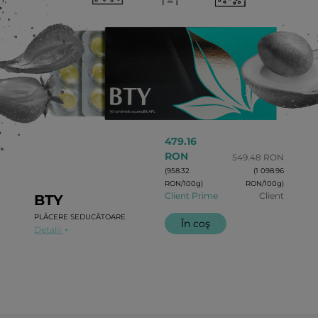
479.16
RON
549.48 RON
(958.32
(1 098.96
RON/100g)
RON/100g)
Client Prime
Client
BTY
PLĂCERE SEDUCĂTOARE
În coş
Detalii