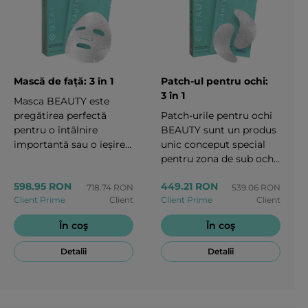
structurile pielii.Este un
bestseller absolut al
brandului BEAUTY.30 ml
Mască de față: 3 în 1
Patch-ul pentru ochi:
3 în 1
Masca BEAUTY este
pregătirea perfectă
Patch-urile pentru ochi
pentru o întâlnire
BEAUTY sunt un produs
importantă sau o ieșire
unic conceput special
în lune, potrivită pentru
pentru zona de sub ochi.
toate tipurile de ten,
Formula acestor patch-
598.95 RON
449.21 RON
indiferent de vârstă sau
uri elimină semnele de
718.74 RON
539.06 RON
Client Prime
Client
Client Prime
Client
de momentul zilei.
oboseală și oferă un
Acest produs cucerește
efect anti-îmbătrânire.
În coş
În coş
inimile femeilor din
Pielea din jurul ochilor
întreaga lume datorită
va căpăta o strălucire
Detalii
Detalii
efectului său de „noapte
naturală într-o clipă.
de somn deplin”, care
Ochii dvs. vor radia din
poate fi obținut în doar
nou tinerețe și
câteva minute.5 buc.
frumusețe.5 perechi într-