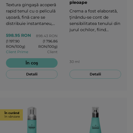
pleoape
Textura gingaşă acoperă
rapid tenul cu o peliculă
Crema a fost elaborată,
ușoară, fină care se
ţinându-se cont de
distribuie instantaneu,
sensibilitatea tenului din
stimulează reînnoirea
jurul ochilor, fiind
598.95 RON
celulelor, conferă o
potrivită tuturor
898.43 RON
(1 197.90
(1 796.86
sclipire tenului, umple şi
tipurilor de ten. Ea
RON/100g)
RON/100g)
creează un contur V-
restabileşte elasticitatea,
Client Prime
Client
form ideal al feţei. În
sclipirea tenului din jurul
cazul aplicării regulate
ochilor şi combate, pe
30 ml
În coş
asigură un efect rapid de
termen lung, semnele
întinerire, acţionând
de îmbătrânire.30 ml
Detalii
Detalii
asupra celor trei factori
de îmbătrânire legaţi de
genetică, de acţiunea
mediului şi stilului de
viaţă. 50 ml
În curând
în vânzare