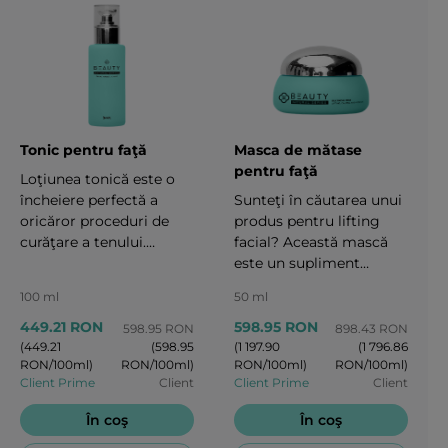
Tonic pentru faţă
Masca de mătase
pentru faţă
Loţiunea tonică este o
încheiere perfectă a
Sunteţi în căutarea unui
oricăror proceduri de
produs pentru lifting
curăţare a tenului.
facial? Această mască
Loţiunea tonică are un
este un supliment
efect neutralizator şi
obligatoriu pentru
100 ml
50 ml
netezitor instantaneu.
procedura
Ingredientele sale
dumneavoastră
449.21 RON
598.95 RON
598.95 RON
898.43 RON
funcţionează în sinergie,
obişnuită de îngrijire a
(449.21
(598.95
(1 197.90
(1 796.86
RON/100ml)
RON/100ml)
RON/100ml)
RON/100ml)
înlăturând resturile de
tenului. Vă puteţi gândi
Client Prime
Client
Client Prime
Client
lapte, de apă dură şi
la ea ca la o mini-
calcar, lăsând pielea
procedură facială
În coş
În coş
împrospătată şi
efectuată în condiţii de