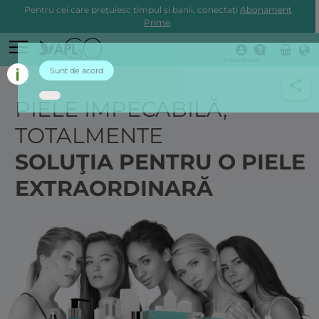
Pentru cei care prețuiesc timpul și banii, conectați
Abonament
Prime
.
Autentificare
Sunt de acord
PIELE IMPECABILĂ,
TOTALMENTE
SOLUŢIA PENTRU O PIELE
EXTRAORDINARĂ