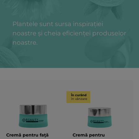
Plantele sunt sursa inspirației
noastre și cheia eficienței produselor
noastre.
În curând
în vânzare
Cremă pentru faţă
Cremă pentru