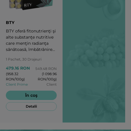
BTY
BTY oferă fitonutrienţi şi
alte substanţe nutritive
care menţin radianţa
sănătoasă, îmbătrânirea
sănătoasă şi descoperă
1 Pachet, 30 Drajeuri
atractivitatea intrinsecă.
479.16 RON
549.48 RON
(958.32
(1 098.96
RON/100g)
RON/100g)
Client Prime
Client
În coş
Detalii