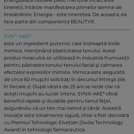
Energizează celulele pielii, menține încărcarea
tinereții, întârzie manifestarea primelor semne de
îmbătrânire. Energia - este tinerețea. De aceasta, ea
face parte din componența BEAUTY®.
®
SYN
-AKE*
este un ingredient puternic care îndreaptă liniile
mimice, menţinând elasticitatea tenului. Acest
produs miraculos se utilizează în industria frumuseţii
pentru păstrarea tonului tenului facial şi calmarea
efectelor expresiilor mimice. Mimica este asigurată
de circa 60 muşchi solicitaţi în decursul întregii zile,
în fiecare zi. După vârsta de 25 ani se vede clar că
aceşti muşchi au lucrat intens. SYN®-AKE* oferă
beneficii rapide şi durabile pentru tenul feţei,
asigurându-vă un ten mai neted şi tânăr. Această
inovaţie este totalmente sigură, chiar a fost decorată
cu Premiul Tehnologic Elveţian (Swiss Technology
Award) în tehnologii farmaceutice.