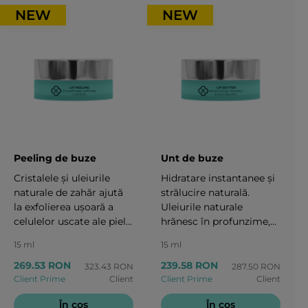
într-o singură cutie.
o singură cutie.
NEW
NEW
Peeling de buze
Unt de buze
Cristalele și uleiurile
Hidratare instantanee și
naturale de zahăr ajută
strălucire naturală.
la exfolierea ușoară a
Uleiurile naturale
celulelor uscate ale pielii,
hrănesc în profunzime,
iar vitaminele conferă
iar textura ușoară
15 ml
15 ml
buzelor moliciune și
protejează buzele pentru
netezime.15 ml
o lungă perioadă de
269.53 RON
239.58 RON
323.43 RON
287.50 RON
timp. Doar îngrijire și
Client Prime
Client
Client Prime
Client
frumusețe naturală.15
În coş
În coş
ml